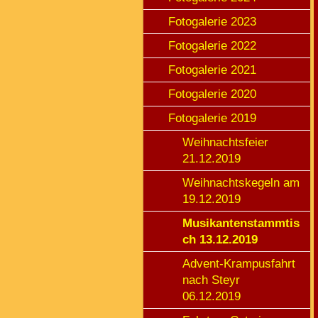
Fotogalerie 2023
Fotogalerie 2022
Fotogalerie 2021
Fotogalerie 2020
Fotogalerie 2019
Weihnachtsfeier
21.12.2019
Weihnachtskegeln am
19.12.2019
Musikantenstammtis
ch 13.12.2019
Advent-Krampusfahrt
nach Steyr
06.12.2019