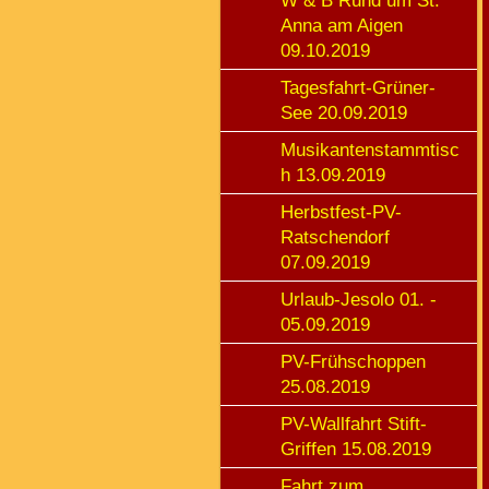
W & B Rund um St.
Anna am Aigen
09.10.2019
Tagesfahrt-Grüner-
See 20.09.2019
Musikantenstammtisc
h 13.09.2019
Herbstfest-PV-
Ratschendorf
07.09.2019
Urlaub-Jesolo 01. -
05.09.2019
PV-Frühschoppen
25.08.2019
PV-Wallfahrt Stift-
Griffen 15.08.2019
Fahrt zum