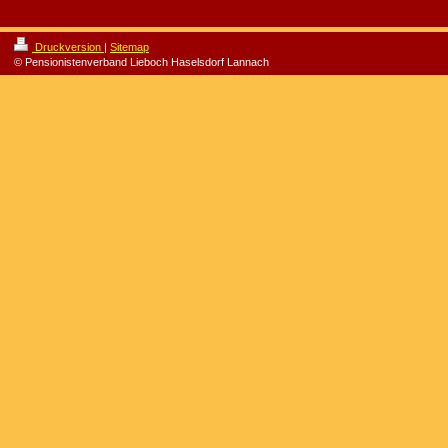
Druckversion
|
Sitemap
© Pensionistenverband Lieboch Haselsdorf Lannach