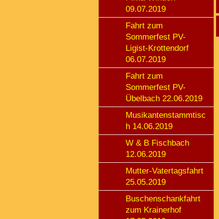
09.07.2019
Fahrt zum
Sommerfest PV-
Ligist-Krottendorf
06.07.2019
Fahrt zum
Sommerfest PV-
Übelbach 22.06.2019
Musikantenstammtisc
h 14.06.2019
W & B Fischbach
12.06.2019
Mutter-Vatertagsfahrt
25.05.2019
Buschenschankfahrt
zum Krainerhof