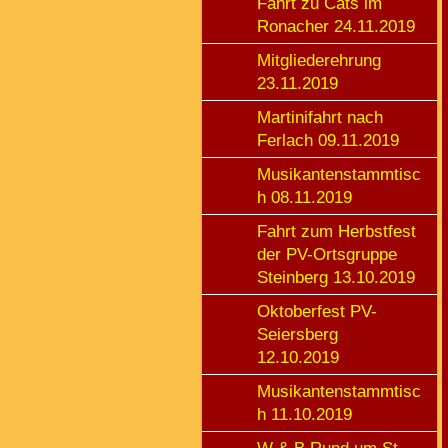
Fahrt zu Cats im
Ronacher 24.11.2019
Mitgliederehrung
23.11.2019
Martinifahrt nach
Ferlach 09.11.2019
Musikantenstammtisc
h 08.11.2019
Fahrt zum Herbstfest
der PV-Ortsgruppe
Steinberg 13.10.2019
Oktoberfest PV-
Seiersberg
12.10.2019
Musikantenstammtisc
h 11.10.2019