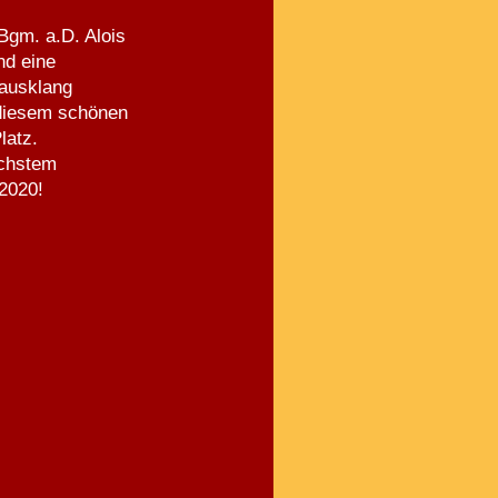
Bgm. a.D. Alois
nd eine
ausklang
 diesem schönen
latz.
ächstem
2020!