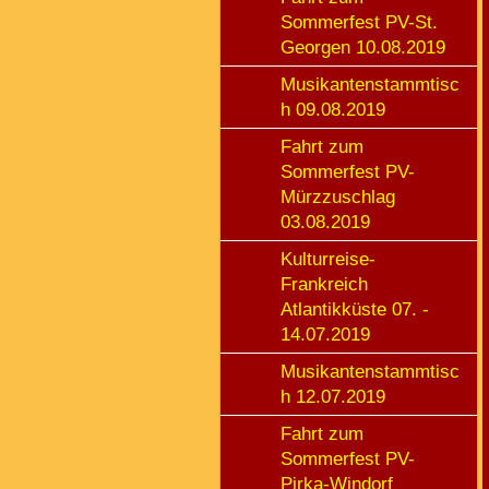
Sommerfest PV-St.
Georgen 10.08.2019
Musikantenstammtisc
h 09.08.2019
Fahrt zum
Sommerfest PV-
Mürzzuschlag
03.08.2019
Kulturreise-
Frankreich
Atlantikküste 07. -
14.07.2019
Musikantenstammtisc
h 12.07.2019
Fahrt zum
Sommerfest PV-
Pirka-Windorf