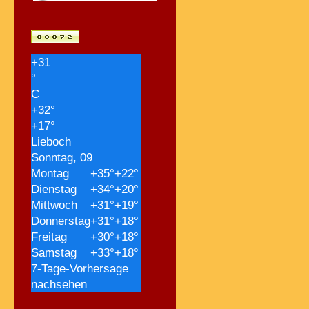
+
31
°
C
+
32°
+
17°
Lieboch
Sonntag, 09
Montag
+
35°
+
22°
Dienstag
+
34°
+
20°
Mittwoch
+
31°
+
19°
Donnerstag
+
31°
+
18°
Freitag
+
30°
+
18°
Samstag
+
33°
+
18°
7-Tage-Vorhersage
nachsehen