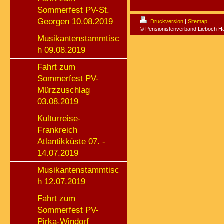
Sommerfest PV-St.
Georgen 10.08.2019
Druckversion
|
Sitemap
© Pensionistenverband Lieboch H
Musikantenstammtisc
h 09.08.2019
Fahrt zum
Sommerfest PV-
Mürzzuschlag
03.08.2019
Kulturreise-
Frankreich
Atlantikküste 07. -
14.07.2019
Musikantenstammtisc
h 12.07.2019
Fahrt zum
Sommerfest PV-
Pirka-Windorf