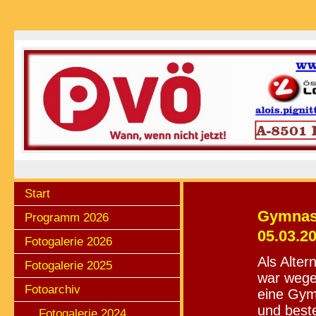
Start
Gymnast
Programm 2026
05.03.2
Fotogalerie 2026
Als Alter
Fotogalerie 2025
war wege
Fotoarchiv
eine Gym
und best
Fotogalerie 2024