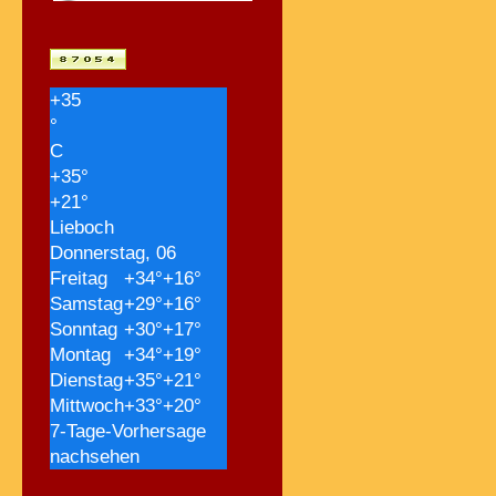
+
35
°
C
+
35°
+
21°
Lieboch
Donnerstag, 06
Freitag
+
34°
+
16°
Samstag
+
29°
+
16°
Sonntag
+
30°
+
17°
Montag
+
34°
+
19°
Dienstag
+
35°
+
21°
Mittwoch
+
33°
+
20°
7-Tage-Vorhersage
nachsehen