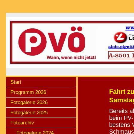
Start
Fahrt z
Programm 2026
Samstag
Fotogalerie 2026
Bereits a
Fotogalerie 2025
beim PV-
Fotoarchiv
bestens V
Schmaus 
Fotogalerie 2024