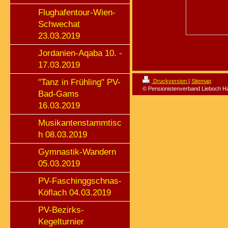
Flughafentour-Wien-
Schwechat
23.03.2019
Jordanien-Aqaba 10. -
17.03.2019
"Tanz in Frühling" PV-
Druckversion
|
Sitemap
© Pensionistenverband Lieboch H
Bad-Gams
16.03.2019
Musikantenstammtisc
h 08.03.2019
Gymnastik-Wandern
05.03.2019
PV-Faschinggschnas-
Köflach 04.03.2019
PV-Bezirks-
Kegelturnier