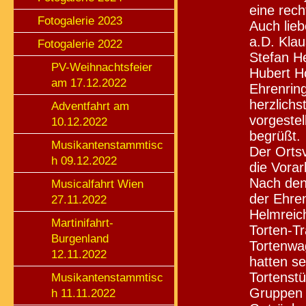
eine rech
Fotogalerie 2023
Auch lie
a.D. Klau
Fotogalerie 2022
Stefan H
PV-Weihnachtsfeier
Hubert H
am 17.12.2022
Ehrenrin
herzlich
Adventfahrt am
vorgeste
10.12.2022
begrüßt.
Musikantenstammtisc
Der Orts
h 09.12.2022
die Vorar
Nach den
Musicalfahrt Wien
der Ehre
27.11.2022
Helmreich
Martinifahrt-
Torten-Tr
Burgenland
Tortenwa
12.11.2022
hatten se
Tortenstü
Musikantenstammtisc
Gruppen 
h 11.11.2022