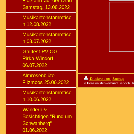
Floßfahrt auf der Drau
Samstag, 13.08.2022
Musikantenstammtisc
h 12.08.2022
Musikantenstammtisc
h 08.07.2022
Grillfest PV-OG
Pirka-Windorf
06.07.2022
Almrosenblüte-
Druckversion
|
Sitemap
Filzmoos 25.06.2022
© Pensionistenverband Lieboch H
Musikantenstammtisc
h 10.06.2022
Wandern &
Besichtigen "Rund um
Schwanberg"
01.06.2022