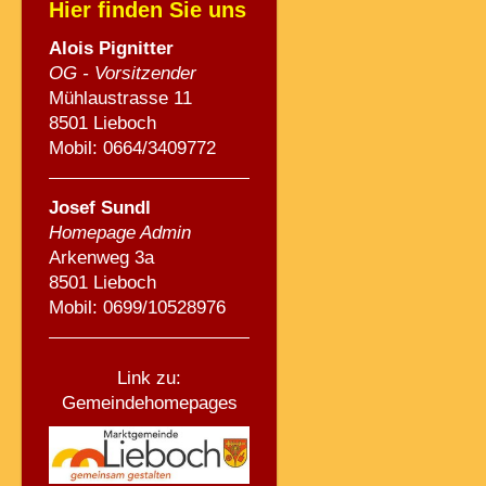
Hier finden Sie uns
Alois Pignitte
r
OG - Vorsitzender
Mühlaustrasse 11
8501 Lieboch
Mobil: 0664/3409772
Josef Sundl
Homepage Admin
Arkenweg 3a
8501 Lieboch
Mobil: 0699/10528976
Link zu:
Gemeindehomepages