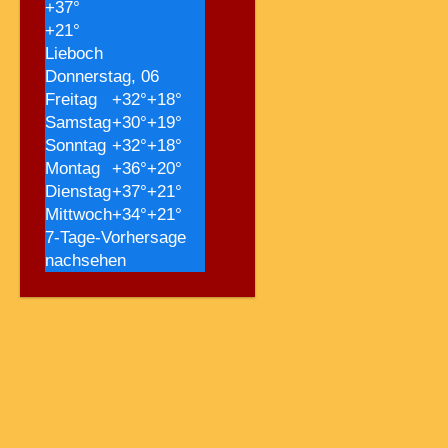
+
37°
+
21°
Lieboch
Donnerstag, 06
Freitag
+
32°
+
18°
Samstag
+
30°
+
19°
Sonntag
+
32°
+
18°
Montag
+
36°
+
20°
Dienstag
+
37°
+
21°
Mittwoch
+
34°
+
21°
7-Tage-Vorhersage
nachsehen