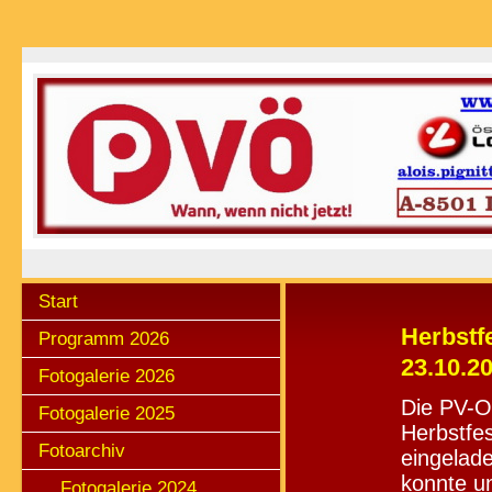
Start
Herbstf
Programm 2026
23.10.2
Fotogalerie 2026
Die PV-O
Fotogalerie 2025
Herbstfes
Fotoarchiv
eingelade
konnte un
Fotogalerie 2024