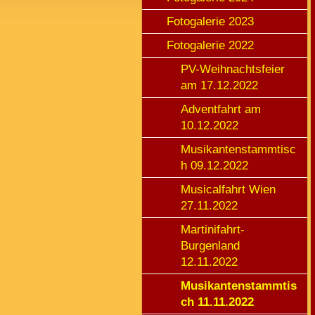
Fotogalerie 2023
Fotogalerie 2022
PV-Weihnachtsfeier
am 17.12.2022
Adventfahrt am
10.12.2022
Musikantenstammtisc
h 09.12.2022
Musicalfahrt Wien
27.11.2022
Martinifahrt-
Burgenland
12.11.2022
Musikantenstammtis
ch 11.11.2022