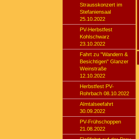
Strausskonzert im
Stefaniensaal
25.10.2022
PV-Herbstfest
Kohlschwarz
23.10.2022
Fahrt zu "Wandern &
Besichtigen" Glanzer
Weinstraße
12.10.2022
Herbstfest PV-
Rohrbach 08.10.2022
Almtalseefahrt
30.09.2022
PV-Frühschoppen
21.08.2022