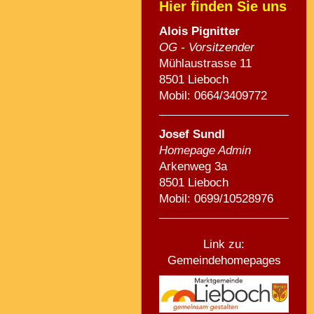
Hier finden Sie uns
Alois Pignitte
r
OG - Vorsitzender
Mühlaustrasse 11
8501 Lieboch
Mobil: 0664/3409772
Josef Sundl
Homepage Admin
Arkenweg 3a
8501 Lieboch
Mobil: 0699/10528976
Link zu:
Gemeindehomepages