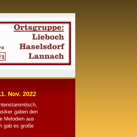
1. Nov. 2022
antenstammtisch,
usiker gaben den
le Melodien aus
h gab es große