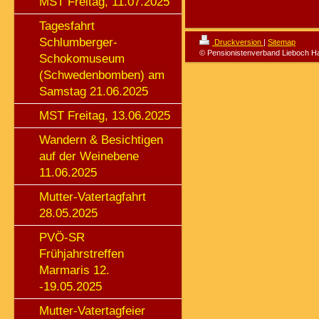
MST Freitag, 11.07.2025
Tagesfahrt
Schlumberger-
Druckversion
|
Sitemap
© Pensionistenverband Lieboch H
Schokomuseum
(Schwedenbomben) am
Samstag 21.06.2025
MST Freitag, 13.06.2025
Wandern & Besichtigen
auf der Weinebene
11.06.2025
Mutter-Vatertagfahrt
28.05.2025
PVÖ-SR
Frühjahrstreffen
Marmaris 12.
-19.05.2025
Mutter-Vatertagfeier