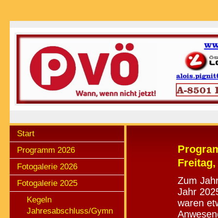
Start
Program
Programm 2026
Freitag,
Fotogalerie 2026
Zum Jahr
Fotogalerie 2025
Jahr 202
Kegeln
waren et
Jahresabschluss/Gymn
Anwesend