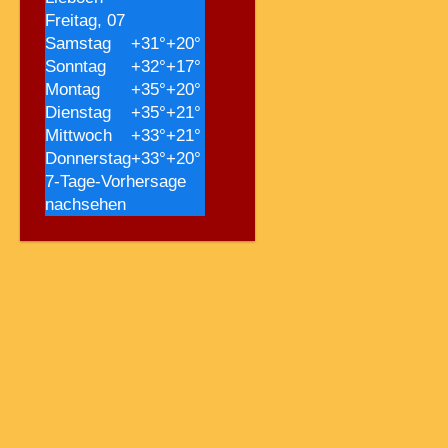
Freitag, 07
Samstag
+
31°
+
20°
Sonntag
+
32°
+
17°
Montag
+
35°
+
20°
Dienstag
+
35°
+
21°
Mittwoch
+
33°
+
21°
Donnerstag
+
33°
+
20°
7-Tage-Vorhersage
nachsehen