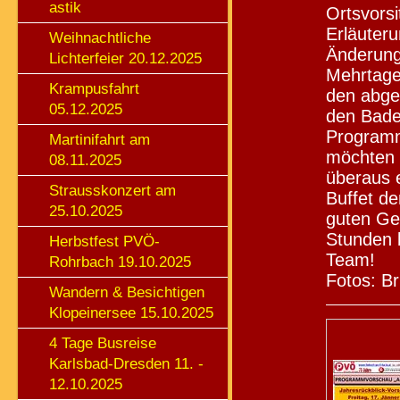
astik
Ortsvorsi
Erläuter
Weihnachtliche
Änderung
Lichterfeier 20.12.2025
Mehrtages
Krampusfahrt
den abge
05.12.2025
den Bade
Programm
Martinifahrt am
möchten 
08.11.2025
überaus e
Strausskonzert am
Buffet de
25.10.2025
guten Ge
Stunden
Herbstfest PVÖ-
Team!
Rohrbach 19.10.2025
Fotos: Br
Wandern & Besichtigen
Klopeinersee 15.10.2025
4 Tage Busreise
Karlsbad-Dresden 11. -
12.10.2025