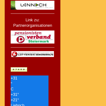
Link zu:
Partnerorganisationen
+
31
°
C
+
31°
+
21°
Lieboch