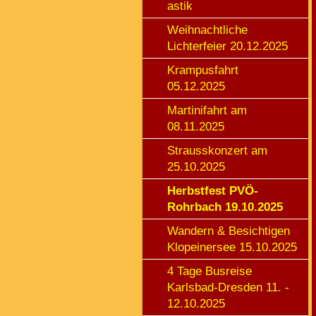
astik
Weihnachtliche
Lichterfeier 20.12.2025
Krampusfahrt
05.12.2025
Martinifahrt am
08.11.2025
Strausskonzert am
25.10.2025
Herbstfest PVÖ-
Rohrbach 19.10.2025
Wandern & Besichtigen
Klopeinersee 15.10.2025
4 Tage Busreise
Karlsbad-Dresden 11. -
12.10.2025