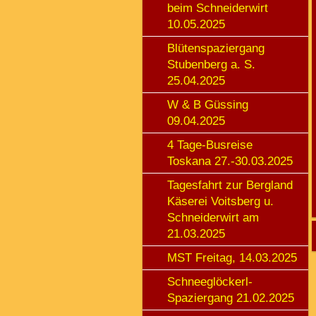
beim Schneiderwirt
10.05.2025
Blütenspaziergang
Stubenberg a. S.
25.04.2025
W & B Güssing
09.04.2025
4 Tage-Busreise
Toskana 27.-30.03.2025
Tagesfahrt zur Bergland
Käserei Voitsberg u.
Schneiderwirt am
21.03.2025
MST Freitag, 14.03.2025
Schneeglöckerl-
Spaziergang 21.02.2025