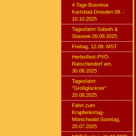
4 Tage Busreise
Karlsbad-Dresden 09. -
10.10.2025
Tagesfahrt Soboth &
Stausee 26.09.2025
Freitag, 12.09. MST
Herbstfest-PVÖ-
Ratschendorf am,
30.08.2025
Tagesfahrt
"Großglockner"
20.08.2025
Fahrt zum
Krapfenkirtag-
Mönichwald Sonntag,
20.07.2025