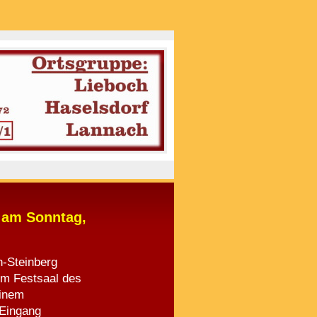
 am Sonntag,
-Steinberg
 im Festsaal des
einem
 Eingang