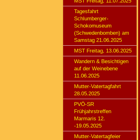
MST Freitag, 11.07.2025
Tagesfahrt
Schlumberger-
Schokomuseum
(Schwedenbomben) am
Samstag 21.06.2025
MST Freitag, 13.06.2025
Wandern & Besichtigen
auf der Weinebene
11.06.2025
Mutter-Vatertagfahrt
28.05.2025
PVÖ-SR
Frühjahrstreffen
Marmaris 12.
-19.05.2025
Mutter-Vatertagfeier