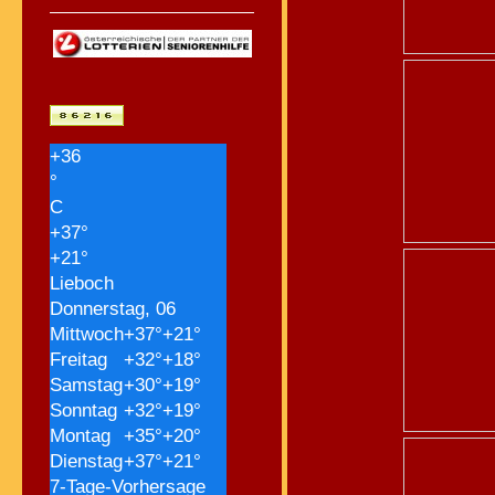
+
36
°
C
+
37°
+
21°
Lieboch
Donnerstag, 06
Mittwoch
+
37°
+
21°
Freitag
+
32°
+
18°
Samstag
+
30°
+
19°
Sonntag
+
32°
+
19°
Montag
+
35°
+
20°
Dienstag
+
37°
+
21°
7-Tage-Vorhersage