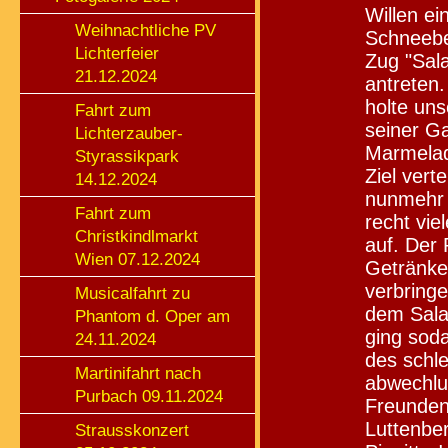
Willen e
Weihnachtliche PV
Schneebe
Lichterfeier
Zug "Sal
21.12.2024
antreten
holte uns
Fahrt zum
seiner Ga
Lichterzauber-
Marmelad
Styrassikpark
Ziel vert
14.12.2024
nunmehr 
Fahrt zum
recht vi
Christkindlmarkt
auf. Der
Wien 07.12.2024
Getränke
verbringe
Musicalfahrt zu
dem Sala
Phantom d. Oper am
ging soda
24.11.2024
des schle
Martinifahrt nach
abwechlu
Purbach 09.11.2024
Freunden 
Luttenber
Strausskonzert