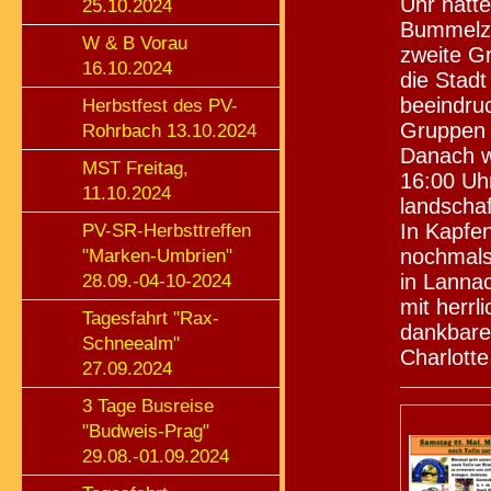
Uhr hatte
25.10.2024
Bummelzug
W & B Vorau
zweite Gr
16.10.2024
die Stadt
beeindruc
Herbstfest des PV-
Gruppen 
Rohrbach 13.10.2024
Danach w
MST Freitag,
16:00 Uh
11.10.2024
landscha
In Kapfen
PV-SR-Herbsttreffen
nochmals
"Marken-Umbrien"
in Lanna
28.09.-04-10-2024
mit herrl
Tagesfahrt "Rax-
dankbare 
Schneealm"
Charlotte 
27.09.2024
3 Tage Busreise
"Budweis-Prag"
29.08.-01.09.2024