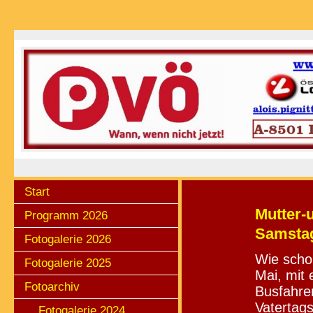
Start
Mutter-u
Programm 2026
Samstag
Fotogalerie 2026
Wie scho
Fotogalerie 2025
Mai, mit
Fotoarchiv
Busfahrer
Vatertags
Fotogalerie 2024