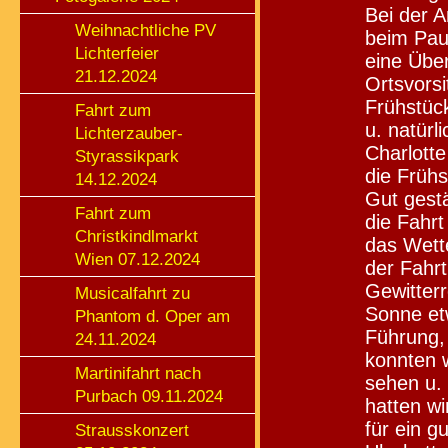
Bei der A
Weihnachtliche PV
beim Pau
Lichterfeier
eine Über
21.12.2024
Ortsvorsi
Frühstüc
Fahrt zum
u. natürl
Lichterzauber-
Charlotte
Styrassikpark
die Frühs
14.12.2024
Gut gest
Fahrt zum
die Fahr
Christkindlmarkt
das Wette
Wien 07.12.2024
der Fahr
Gewitter
Musicalfahrt zu
Sonne et
Phantom d. Oper am
Führung, 
24.11.2024
konnten 
Martinifahrt nach
sehen u.
Purbach 09.11.2024
hatten w
für ein 
Strausskonzert