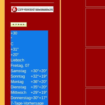
+
30
°
C
+
31°
+
20°
Lieboch
Freitag, 07
Samstag
+
30°
+
20°
Sonntag
+
32°
+
19°
Montag
+
36°
+
20°
Dienstag
+
35°
+
20°
Mittwoch
+
29°
+
19°
Donnerstag
+
30°
+
17°
7-Tage-Vorhersage