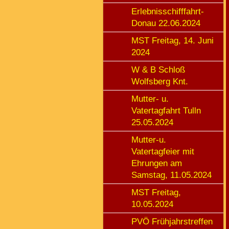
Erlebnisschifffahrt-
Donau 22.06.2024
MST Freitag, 14. Juni
2024
W & B Schloß
Wolfsberg Knt.
Mutter- u.
Vatertagfahrt Tulln
25.05.2024
Mutter-u.
Vatertagfeier mit
Ehrungen am
Samstag, 11.05.2024
MST Freitag,
10.05.2024
PVÖ Frühjahrstreffen