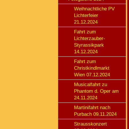
Weihnachtliche PV
Lichterfeier
21.12.2024
Fahrt zum
Lichterzauber-
Styrassikpark
14.12.2024
Fahrt zum
Christkindlmarkt
Wien 07.12.2024
Musicalfahrt zu
Phantom d. Oper am
24.11.2024
Martinifahrt nach
Purbach 09.11.2024
Strausskonzert