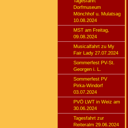
Tagesfahrt
Dorfmuseum
Mönchhof u. Mulatsag
10.08.2024
MST am Freitag,
09.08.2024
Musicalfahrt zu My
Fair Lady 27.07.2024
Sommerfest PV-St.
Georgen i. L.
Sommerfest PV
Pirka-Windorf
03.07.2024
PVÖ LWT in Weiz am
30.06.2024
Tagesfahrt zur
Reiteralm 29.06.2024