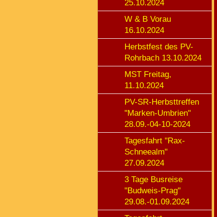
25.10.2024
W & B Vorau
16.10.2024
Herbstfest des PV-
Rohrbach 13.10.2024
MST Freitag,
11.10.2024
PV-SR-Herbsttreffen
"Marken-Umbrien"
28.09.-04-10-2024
Tagesfahrt "Rax-
Schneealm"
27.09.2024
3 Tage Busreise
"Budweis-Prag"
29.08.-01.09.2024