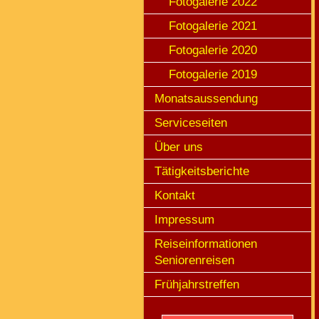
Fotogalerie 2022
Fotogalerie 2021
Fotogalerie 2020
Fotogalerie 2019
Monatsaussendung
Serviceseiten
Über uns
Tätigkeitsberichte
Kontakt
Impressum
Reiseinformationen
Seniorenreisen
Frühjahrstreffen