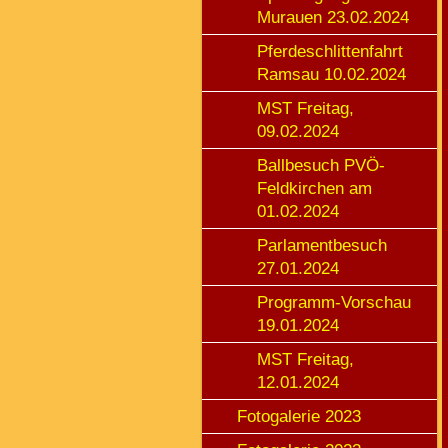
Murauen 23.02.2024
Pferdeschlittenfahrt
Ramsau 10.02.2024
MST Freitag,
09.02.2024
Ballbesuch PVÖ-
Feldkirchen am
01.02.2024
Parlamentbesuch
27.01.2024
Programm-Vorschau
19.01.2024
MST Freitag,
12.01.2024
Fotogalerie 2023