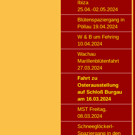
Ibiza
25.04.-02.05.2024
Blütenspaziergang in
Pöllau 19.04.2024
W & B um Fehring
10.04.2024
Wachau
Marillenblütenfahrt
27.03.2024
Fahrt zu
Osterausstellung
auf Schloß Burgau
am 16.03.2024
MST Freitag,
08.03.2024
Schneeglöckerl-
Spaziergang in den