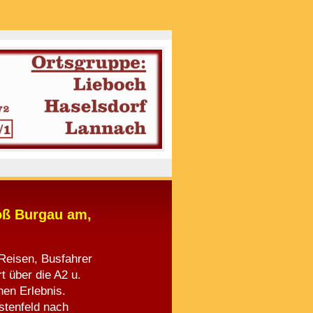
loß Burgau am,
Reisen, Busfahrer
t über die A2 u.
nen Erlebnis.
stenfeld nach