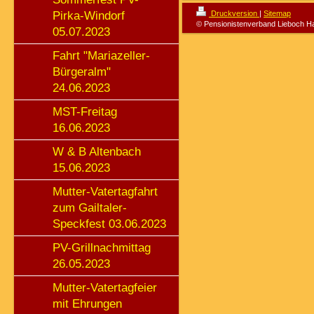
Pirka-Windorf
Druckversion
|
Sitemap
© Pensionistenverband Lieboch H
05.07.2023
Fahrt "Mariazeller-
Bürgeralm"
24.06.2023
MST-Freitag
16.06.2023
W & B Altenbach
15.06.2023
Mutter-Vatertagfahrt
zum Gailtaler-
Speckfest 03.06.2023
PV-Grillnachmittag
26.05.2023
Mutter-Vatertagfeier
mit Ehrungen