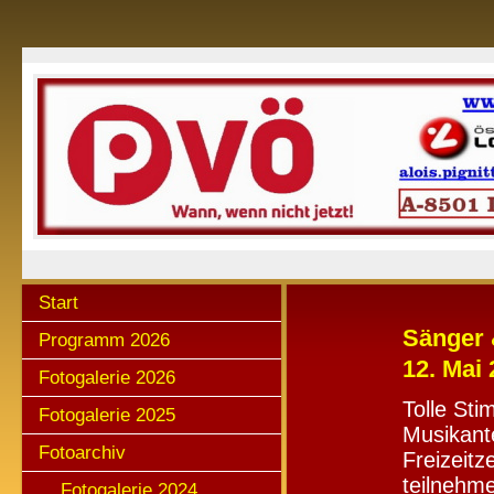
Start
Sänger 
Programm 2026
12. Mai
Fotogalerie 2026
Tolle St
Fotogalerie 2025
Musikant
Fotoarchiv
Freizeit
teilnehm
Fotogalerie 2024