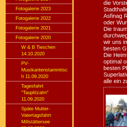
die Vorst
Fotogalerie 2023
Stadthall
Asfinag R
Fotogalerie 2022
oder Wur
Fotogalerie 2021
Die trau
durchweg
Fotogalerie 2020
wir uns i
W & B Tieschen
besten G
14.10.2020
Die Heim
optimal o
PV-
besten P
Musikantenstammtisc
Superlati
h 11.09.2020
alle ein 
Tagesfahrt
"Tauplitzalm"
11.09.2020
Späte Mutter-
Vatertagsfahrt
Millstättersee