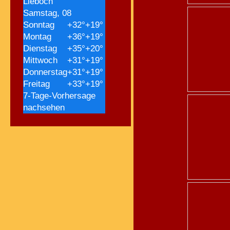
Lieboch
Samstag, 08
Sonntag
+
32°
+
19°
Montag
+
36°
+
19°
Dienstag
+
35°
+
20°
Mittwoch
+
31°
+
19°
Donnerstag
+
31°
+
19°
Freitag
+
33°
+
19°
7-Tage-Vorhersage
nachsehen