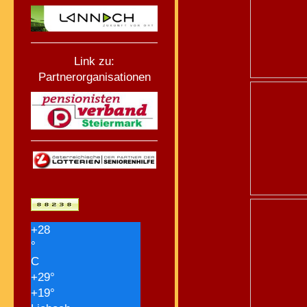
Link zu:
Partnerorganisationen
+
28
°
C
+
29°
+
19°